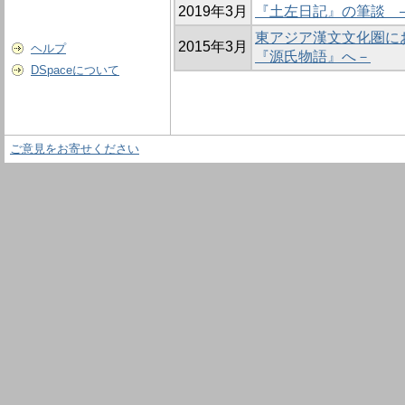
2019年3月
『土左日記』の筆談 
東アジア漢文文化圏に
2015年3月
ヘルプ
『源氏物語』へ－
DSpaceについて
ご意見をお寄せください