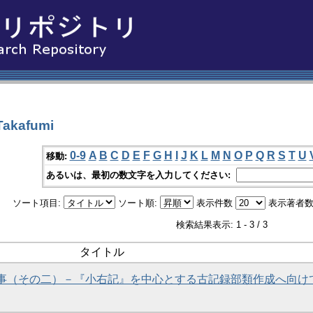
akafumi
0-9
A
B
C
D
E
F
G
H
I
J
K
L
M
N
O
P
Q
R
S
T
U
移動:
あるいは、最初の数文字を入力してください:
ソート項目:
ソート順:
表示件数
表示著者数
検索結果表示: 1 - 3 / 3
タイトル
事（その二）－『小右記』を中心とする古記録部類作成へ向け