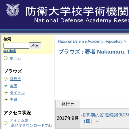
検索
National Defense Academy Repository
>
ブラウズ : 著者 Nakamaru, T
詳細検索
ホーム
ブラウズ
発行日
著者
タイトル
主題
発行日
アクセス状況
摂関期の賀茂祭関係記
2017年9月
アイテム別
（四）－
高頻度ダウンロード文献