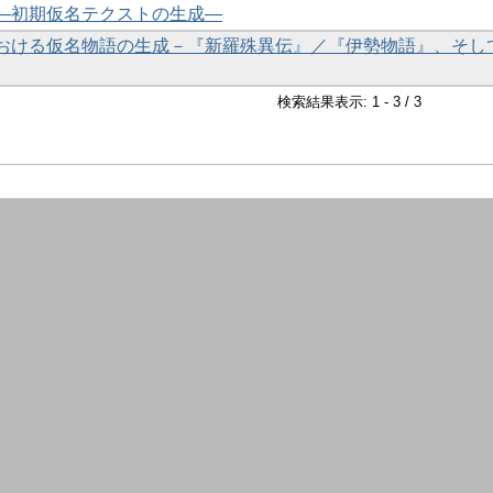
―初期仮名テクストの生成―
おける仮名物語の生成－『新羅殊異伝』／『伊勢物語』、そし
検索結果表示: 1 - 3 / 3