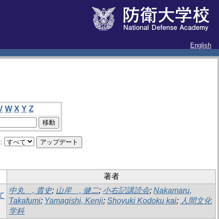
English
V
W
X
Y
Z
:
著者
中丸 , 貴史
;
山岸 , 健二
;
小右記講読会
;
Nakamaru,
て
Takafumi
;
Yamagishi, Kenji
;
Shoyuki Kodoku kai
;
人間文化
学科