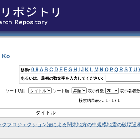
 Ko
0-9
A
B
C
D
E
F
G
H
I
J
K
L
M
N
O
P
Q
R
S
T
U
移動:
あるいは、最初の数文字を入力してください:
ソート項目:
ソート順:
表示件数
表示著者数
検索結果表示: 1 - 1 / 1
タイトル
いたバックプロジェクション法による関東地方の中規模地震の破壊過