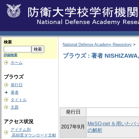
検索
National Defense Academy Repository
>
ブラウズ : 著者 NISHIZAWA,
詳細検索
ホーム
ブラウズ
発行日
著者
タイトル
主題
発行日
アクセス状況
MeSO-net を用
2017年9月
アイテム別
の解析
高頻度ダウンロード文献