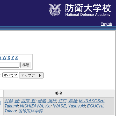
English
V
W
X
Y
Z
:
著者
村越, 匠
;
西澤, 航
;
岩瀨, 康行
;
江口, 孝雄
;
MURAKOSHI,
程
Takumi
;
NISHIZAWA, Ko
;
IWASE, Yasuyuki
;
EGUCHI,
Takao
;
地球海洋学科