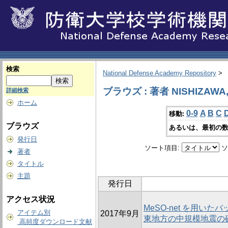
検索
National Defense Academy Repository
>
ブラウズ : 著者 NISHIZAWA,
詳細検索
ホーム
0-9
A
B
C
移動:
ブラウズ
あるいは、最初の数
発行日
ソート項目:
ソ
著者
タイトル
主題
発行日
アクセス状況
MeSO-net を用い
アイテム別
2017年9月
東地方の中規模地震の
高頻度ダウンロード文献