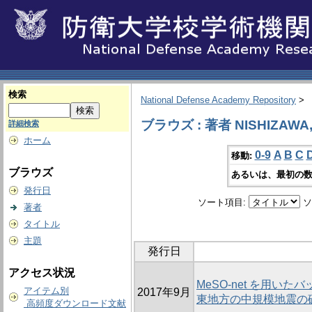
検索
National Defense Academy Repository
>
ブラウズ : 著者 NISHIZAWA,
詳細検索
ホーム
0-9
A
B
C
移動:
ブラウズ
あるいは、最初の数
発行日
ソート項目:
ソ
著者
タイトル
主題
発行日
アクセス状況
MeSO-net を用い
アイテム別
2017年9月
東地方の中規模地震の
高頻度ダウンロード文献