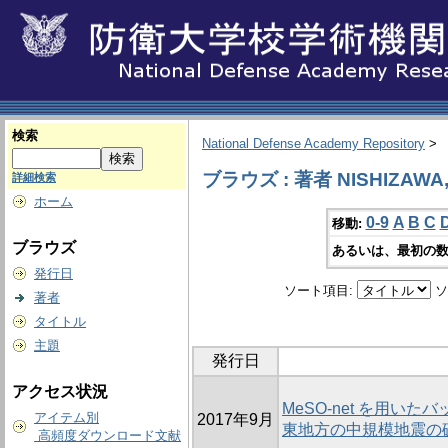
検索
National Defense Academy Repository
>
ブラウズ : 著者 NISHIZAWA,
詳細検索
ホーム
0-9
A
B
C
移動:
ブラウズ
あるいは、最初の数
発行日
ソート項目:
ソ
著者
タイトル
主題
発行日
アクセス状況
MeSO-net を用い
アイテム別
2017年9月
東地方の中規模地震の
高頻度ダウンロード文献