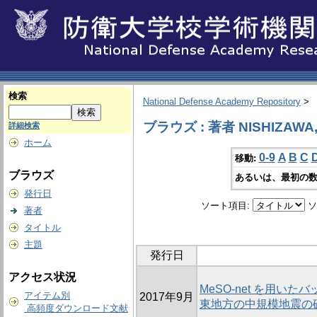
検索
National Defense Academy Repository
>
ブラウズ : 著者 NISHIZAWA,
詳細検索
ホーム
0-9
A
B
C
移動:
ブラウズ
あるいは、最初の数
発行日
ソート項目:
ソ
著者
タイトル
主題
発行日
アクセス状況
MeSO-net を用い
アイテム別
2017年9月
東地方の中規模地震の
高頻度ダウンロード文献