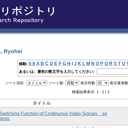
 Ryohei
0-9
A
B
C
D
E
F
G
H
I
J
K
L
M
N
O
P
Q
R
S
T
U
移動:
あるいは、最初の数文字を入力してください:
ソート項目:
ソート順:
表示件数
表示著者数
検索結果表示: 1 - 1 / 1
タイトル
t Switching Function of Continuous Video Signals on
trols