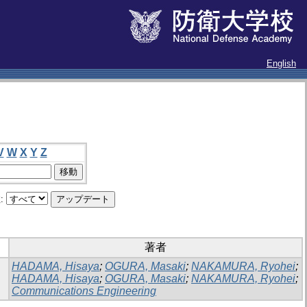
English
V
W
X
Y
Z
:
著者
HADAMA, Hisaya
;
OGURA, Masaki
;
NAKAMURA, Ryohei
;
HADAMA, Hisaya
;
OGURA, Masaki
;
NAKAMURA, Ryohei
;
Communications Engineering