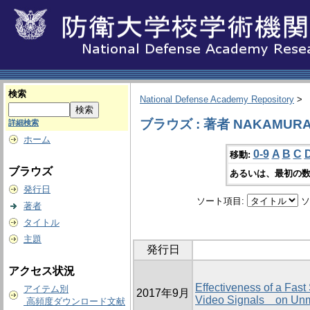
検索
National Defense Academy Repository
>
ブラウズ : 著者 NAKAMURA,
詳細検索
ホーム
0-9
A
B
C
移動:
ブラウズ
あるいは、最初の数
発行日
ソート項目:
ソ
著者
タイトル
主題
発行日
アクセス状況
Effectiveness of a Fast
アイテム別
2017年9月
Video Signals on Unm
高頻度ダウンロード文献