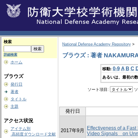
検索
National Defense Academy Repository
>
ブラウズ : 著者 NAKAMURA,
詳細検索
ホーム
0-9
A
B
C
移動:
ブラウズ
あるいは、最初の数
発行日
ソート項目:
ソ
著者
タイトル
主題
発行日
アクセス状況
Effectiveness of a Fast
アイテム別
2017年9月
Video Signals on Unm
高頻度ダウンロード文献