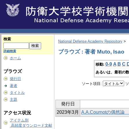
検索
National Defense Academy Repository
>
ブラウズ : 著者 Muto, Isao
詳細検索
ホーム
0-9
A
B
C
移動:
ブラウズ
あるいは、最初の数
発行日
ソート項目:
ソ
著者
タイトル
主題
発行日
2023年3月
A.A.Cournotの
アクセス状況
アイテム別
高頻度ダウンロード文献