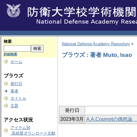
検索
National Defense Academy Repository
>
ブラウズ : 著者 Muto, Isao
詳細検索
ホーム
ブラウズ
発行日
著者
タイトル
主題
発行日
2023年3月
A.A.Cournotの
アクセス状況
アイテム別
高頻度ダウンロード文献