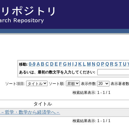
0-9
A
B
C
D
E
F
G
H
I
J
K
L
M
N
O
P
Q
R
S
T
U
移動:
あるいは、最初の数文字を入力してください:
ソート項目:
ソート順:
表示件数
表示著者数
検索結果表示: 1 - 1 / 1
タイトル
偶然論 －哲学・数学から経済学へ－
検索結果表示: 1 - 1 / 1