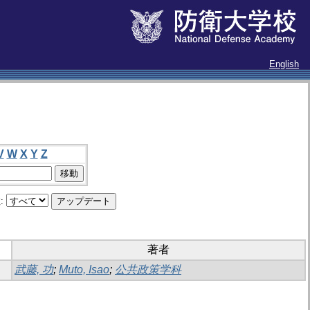
English
V
W
X
Y
Z
:
著者
武藤, 功
;
Muto, Isao
;
公共政策学科