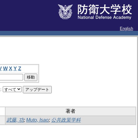
English
V
W
X
Y
Z
:
著者
武藤, 功
;
Muto, Isao
;
公共政策学科