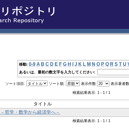
0-9
A
B
C
D
E
F
G
H
I
J
K
L
M
N
O
P
Q
R
S
T
U
移動:
あるいは、最初の数文字を入力してください:
ソート項目:
ソート順:
表示件数
表示著者数
検索結果表示: 1 - 1 / 1
タイトル
偶然論 －哲学・数学から経済学へ－
検索結果表示: 1 - 1 / 1