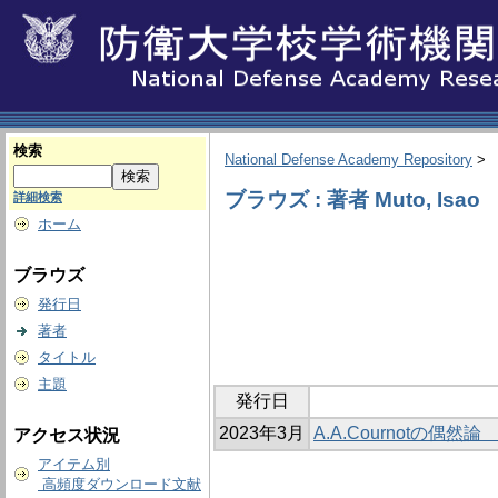
検索
National Defense Academy Repository
>
ブラウズ : 著者 Muto, Isao
詳細検索
ホーム
ブラウズ
発行日
著者
タイトル
主題
発行日
2023年3月
A.A.Cournotの
アクセス状況
アイテム別
高頻度ダウンロード文献