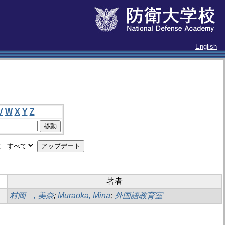
English
V
W
X
Y
Z
:
著者
村岡 , 美奈
;
Muraoka, Mina
;
外国語教育室