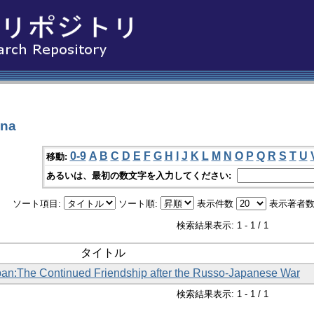
na
0-9
A
B
C
D
E
F
G
H
I
J
K
L
M
N
O
P
Q
R
S
T
U
移動:
あるいは、最初の数文字を入力してください:
ソート項目:
ソート順:
表示件数
表示著者数
検索結果表示: 1 - 1 / 1
タイトル
pan:The Continued Friendship after the Russo-Japanese War
検索結果表示: 1 - 1 / 1