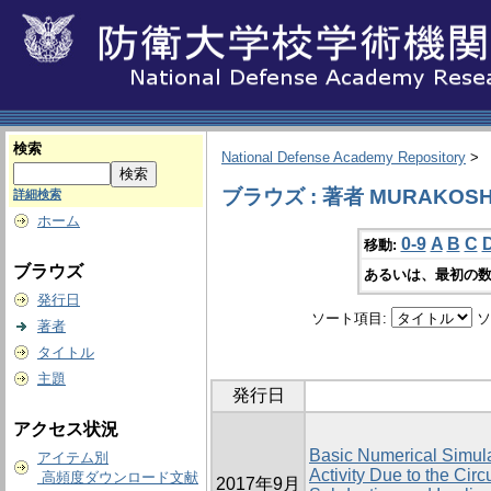
検索
National Defense Academy Repository
>
ブラウズ : 著者 MURAKOSHI,
詳細検索
ホーム
0-9
A
B
C
移動:
ブラウズ
あるいは、最初の数
発行日
ソート項目:
ソ
著者
タイトル
主題
発行日
アクセス状況
Basic Numerical Simul
アイテム別
Activity Due to the Cir
高頻度ダウンロード文献
2017年9月