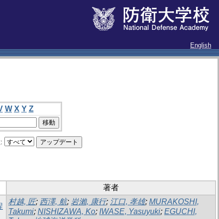
English
V
W
X
Y
Z
:
著者
村越, 匠
;
西澤, 航
;
岩瀨, 康行
;
江口, 孝雄
;
MURAKOSHI,
程
Takumi
;
NISHIZAWA, Ko
;
IWASE, Yasuyuki
;
EGUCHI,