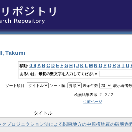
 Takumi
0-9
A
B
C
D
E
F
G
H
I
J
K
L
M
N
O
P
Q
R
S
T
U
移動:
あるいは、最初の数文字を入力してください:
ソート項目:
ソート順:
表示件数
表示著者数
検索結果表示: 2 - 2 / 2
< 前ページ
タイトル
いたバックプロジェクション法による関東地方の中規模地震の破壊過