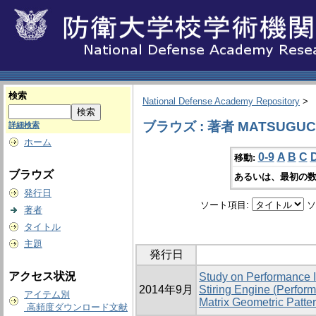
検索
National Defense Academy Repository
>
ブラウズ : 著者 MATSUGUCHI
詳細検索
ホーム
0-9
A
B
C
移動:
ブラウズ
あるいは、最初の数
発行日
ソート項目:
ソ
著者
タイトル
主題
発行日
アクセス状況
Study on Performance 
2014年9月
Stiring Engine (Perfor
アイテム別
Matrix Geometric Patter
高頻度ダウンロード文献