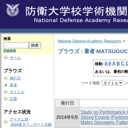
検索
National Defense Academy Repository
>
ブラウズ : 著者 MATSUGUCHI
詳細検索
ホーム
0-9
A
B
C
移動:
ブラウズ
あるいは、最初の数
発行日
ソート項目:
ソ
著者
タイトル
主題
発行日
アクセス状況
Study on Performance 
2014年9月
Stiring Engine (Perfor
アイテム別
Matrix Geometric Patter
高頻度ダウンロード文献