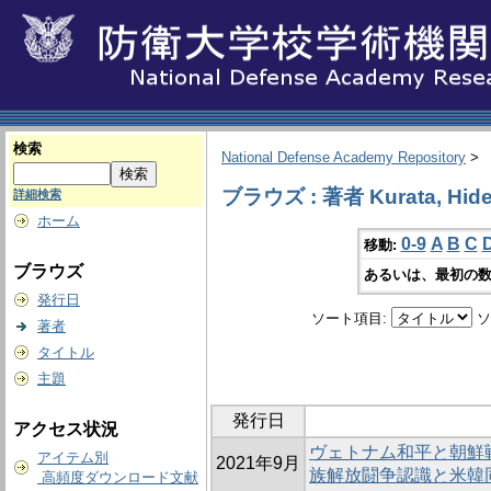
検索
National Defense Academy Repository
>
ブラウズ : 著者 Kurata, Hid
詳細検索
ホーム
0-9
A
B
C
移動:
ブラウズ
あるいは、最初の数
発行日
ソート項目:
ソ
著者
タイトル
主題
発行日
アクセス状況
ヴェトナム和平と朝鮮
アイテム別
2021年9月
族解放闘争認識と米韓
高頻度ダウンロード文献