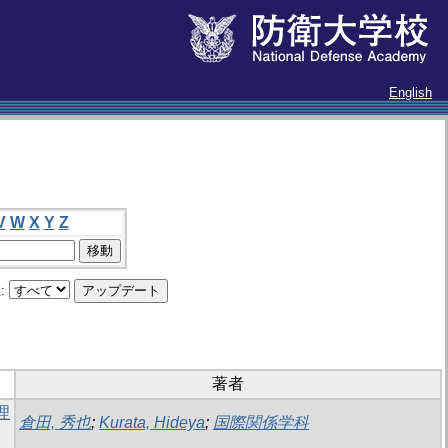
English
V
W
X
Y
Z
:
著者
理
倉田, 秀也
;
Kurata, Hideya
;
国際関係学科