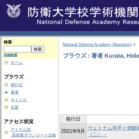
検索
National Defense Academy Repository
>
ブラウズ : 著者 Kurata, Hid
詳細検索
ホーム
ブラウズ
発行日
著者
タイトル
主題
発行日
アクセス状況
ヴェトナム和平と朝鮮
アイテム別
2021年9月
（二）－
高頻度ダウンロード文献