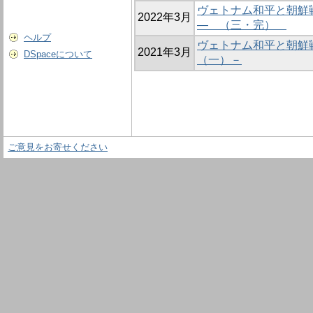
ヴェトナム和平と朝鮮
2022年3月
― （三・完）
ヘルプ
ヴェトナム和平と朝鮮
2021年3月
DSpaceについて
（一）－
ご意見をお寄せください