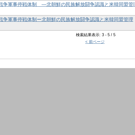
戦争軍事停戦体制 ―北朝鮮の民族解放闘争認識と米韓同盟管
戦争軍事停戦体制ー北朝鮮の民族解放闘争認識と米韓同盟管理
検索結果表示: 3 - 5 / 5
< 前ページ