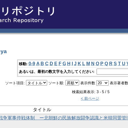
eya
0-9
A
B
C
D
E
F
G
H
I
J
K
L
M
N
O
P
Q
R
S
T
U
移動:
あるいは、最初の数文字を入力してください:
ソート項目:
ソート順:
表示件数
表示著者数
検索結果表示: 3 - 5 / 5
< 前ページ
タイトル
戦争軍事停戦体制 ー北朝鮮の民族解放闘争認識と米韓同盟管