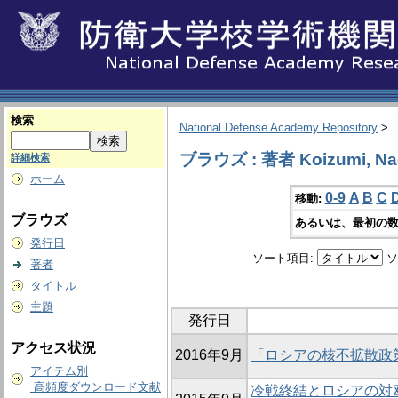
検索
National Defense Academy Repository
>
ブラウズ : 著者 Koizumi, Na
詳細検索
ホーム
0-9
A
B
C
移動:
ブラウズ
あるいは、最初の数
発行日
ソート項目:
ソ
著者
タイトル
主題
発行日
アクセス状況
2016年9月
「ロシアの核不拡散政策：
アイテム別
高頻度ダウンロード文献
冷戦終結とロシアの対