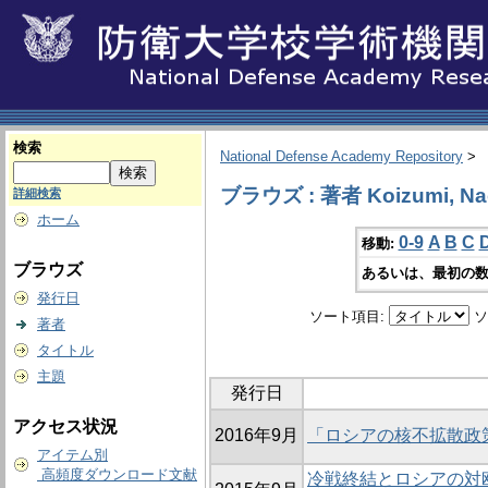
検索
National Defense Academy Repository
>
ブラウズ : 著者 Koizumi, Na
詳細検索
ホーム
0-9
A
B
C
移動:
ブラウズ
あるいは、最初の数
発行日
ソート項目:
ソ
著者
タイトル
主題
発行日
アクセス状況
2016年9月
「ロシアの核不拡散政策：
アイテム別
高頻度ダウンロード文献
冷戦終結とロシアの対