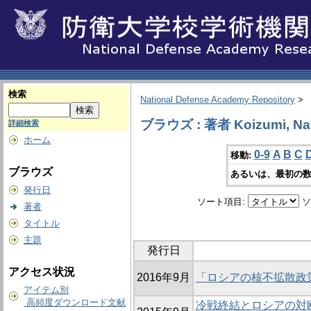
検索
National Defense Academy Repository
>
ブラウズ : 著者 Koizumi, Na
詳細検索
ホーム
0-9
A
B
C
移動:
ブラウズ
あるいは、最初の数
発行日
ソート項目:
ソ
著者
タイトル
主題
発行日
アクセス状況
2016年9月
「ロシアの核不拡散政策：
アイテム別
高頻度ダウンロード文献
冷戦終結とロシアの対