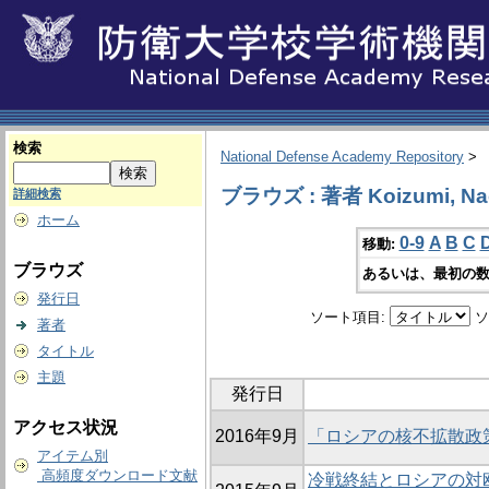
検索
National Defense Academy Repository
>
ブラウズ : 著者 Koizumi, Na
詳細検索
ホーム
0-9
A
B
C
移動:
ブラウズ
あるいは、最初の数
発行日
ソート項目:
ソ
著者
タイトル
主題
発行日
アクセス状況
2016年9月
「ロシアの核不拡散政策：
アイテム別
高頻度ダウンロード文献
冷戦終結とロシアの対