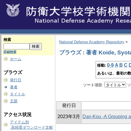
検索
National Defense Academy Repository
>
ブラウズ : 著者 Koide, Syot
詳細検索
ホーム
0-9
A
B
C
移動:
ブラウズ
あるいは、最初の数
発行日
ソート項目:
ソ
著者
タイトル
主題
発行日
アクセス状況
2023年3月
Dan-Kou -A Grouping a
アイテム別
高頻度ダウンロード文献