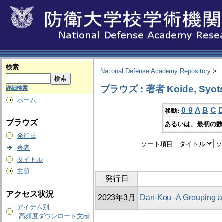
検索
National Defense Academy Repository
>
ブラウズ : 著者 Koide, Syot
詳細検索
ホーム
0-9
A
B
C
移動:
ブラウズ
あるいは、最初の数
発行日
ソート項目:
ソ
著者
タイトル
主題
発行日
アクセス状況
2023年3月
Dan-Kou -A Grouping a
アイテム別
高頻度ダウンロード文献