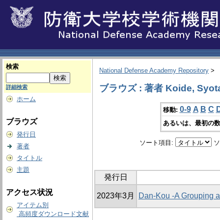
検索
National Defense Academy Repository
>
ブラウズ : 著者 Koide, Syot
詳細検索
ホーム
0-9
A
B
C
移動:
ブラウズ
あるいは、最初の数
発行日
ソート項目:
ソ
著者
タイトル
主題
発行日
アクセス状況
2023年3月
Dan-Kou -A Grouping a
アイテム別
高頻度ダウンロード文献