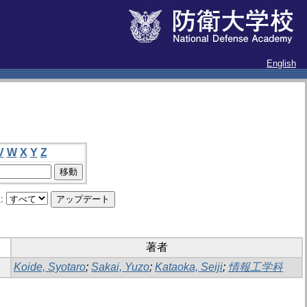
English
V
W
X
Y
Z
:
著者
Koide, Syotaro
;
Sakai, Yuzo
;
Kataoka, Seiji
;
情報工学科