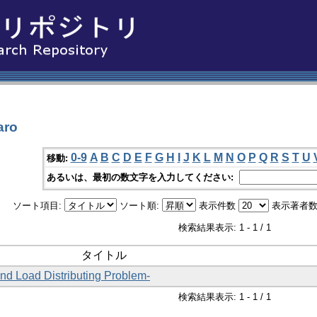
aro
0-9
A
B
C
D
E
F
G
H
I
J
K
L
M
N
O
P
Q
R
S
T
U
移動:
あるいは、最初の数文字を入力してください:
ソート項目:
ソート順:
表示件数
表示著者数
検索結果表示: 1 - 1 / 1
タイトル
nd Load Distributing Problem-
検索結果表示: 1 - 1 / 1