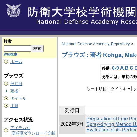
検索
National Defense Academy Repository
>
ブラウズ : 著者 Kohga, Mak
詳細検索
ホーム
0-9
A
B
C
移動:
ブラウズ
あるいは、最初の数
発行日
ソート項目:
ソ
著者
タイトル
主題
発行日
Preparation of Fine P
アクセス状況
2022年3月
Spray-drying Method U
アイテム別
Evaluation of its Perfo
高頻度ダウンロード文献