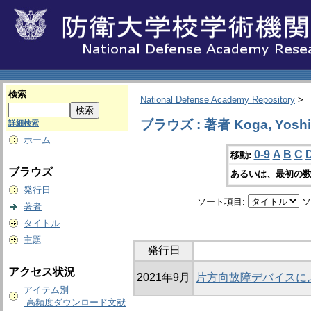
検索
National Defense Academy Repository
>
ブラウズ : 著者 Koga, Yoshi
詳細検索
ホーム
0-9
A
B
C
移動:
ブラウズ
あるいは、最初の数
発行日
ソート項目:
ソ
著者
タイトル
主題
発行日
アクセス状況
2021年9月
片方向故障デバイスに
アイテム別
高頻度ダウンロード文献