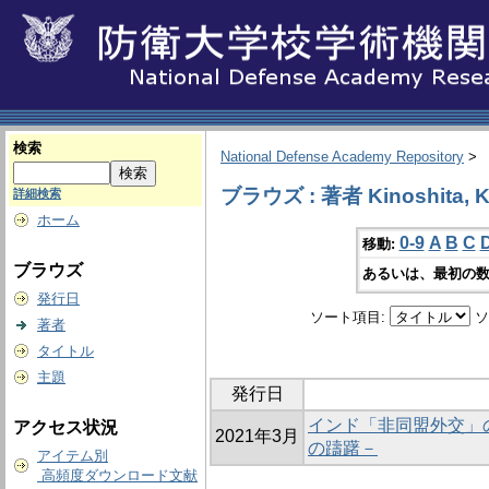
検索
National Defense Academy Repository
>
ブラウズ : 著者 Kinoshita, 
詳細検索
ホーム
0-9
A
B
C
移動:
ブラウズ
あるいは、最初の数
発行日
ソート項目:
ソ
著者
タイトル
主題
発行日
インド「非同盟外交」
アクセス状況
2021年3月
の躊躇－
アイテム別
高頻度ダウンロード文献