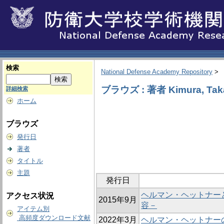
検索
National Defense Academy Repository
>
ブラウズ : 著者 Kimura, Tak
詳細検索
ホーム
ブラウズ
発行日
著者
タイトル
主題
発行日
ヘルマン・ヘットナー
アクセス状況
2015年9月
容－
アイテム別
高頻度ダウンロード文献
2022年3月
ヘルマン・ヘットナー