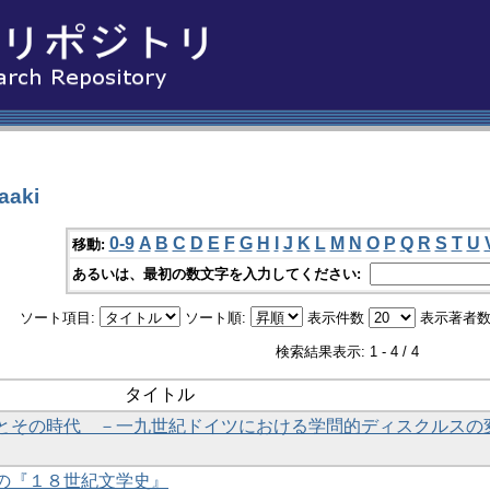
aaki
0-9
A
B
C
D
E
F
G
H
I
J
K
L
M
N
O
P
Q
R
S
T
U
移動:
あるいは、最初の数文字を入力してください:
ソート項目:
ソート順:
表示件数
表示著者数
検索結果表示: 1 - 4 / 4
タイトル
とその時代 －一九世紀ドイツにおける学問的ディスクルスの
の『１８世紀文学史』