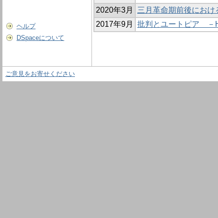
2020年3月
三月革命期前後におけ
2017年9月
批判とユートピア －
ヘルプ
DSpaceについて
ご意見をお寄せください