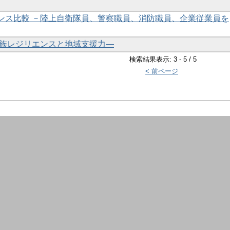
ンス比較 －陸上自衛隊員、警察職員、消防職員、企業従業員を
家族レジリエンスと地域支援力―
検索結果表示: 3 - 5 / 5
< 前ページ