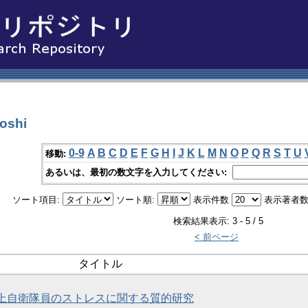
oshi
0-9
A
B
C
D
E
F
G
H
I
J
K
L
M
N
O
P
Q
R
S
T
U
移動:
あるいは、最初の数文字を入力してください:
ソート項目:
ソート順:
表示件数
表示著者数
検索結果表示: 3 - 5 / 5
< 前ページ
タイトル
上自衛隊員のストレスに関する質的研究