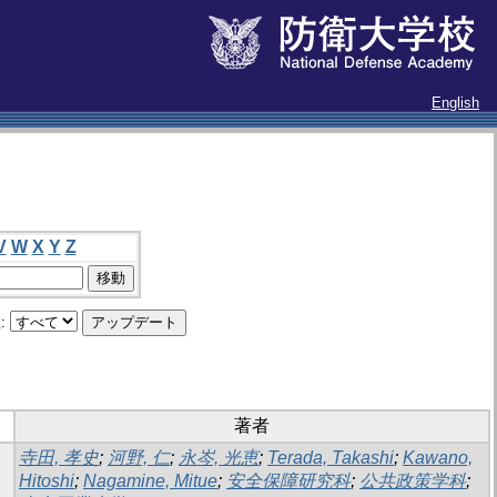
English
V
W
X
Y
Z
:
著者
寺田, 孝史
;
河野, 仁
;
永岑, 光恵
;
Terada, Takashi
;
Kawano,
Hitoshi
;
Nagamine, Mitue
;
安全保障研究科
;
公共政策学科
;