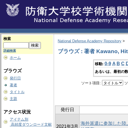
検索
National Defense Academy Repository
>
ブラウズ : 著者 Kawano, Hit
詳細検索
ホーム
0-9
A
B
C
移動:
ブラウズ
あるいは、最初の数
発行日
ソート項目:
ソ
著者
タイトル
主題
発行日
アクセス状況
アイテム別
海外派遣に参加した陸
高頻度ダウンロード文献
2021年3月