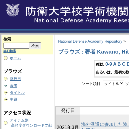
検索
National Defense Academy Repository
>
ブラウズ : 著者 Kawano, Hit
詳細検索
ホーム
0-9
A
B
C
移動:
ブラウズ
あるいは、最初の数
発行日
ソート項目:
ソ
著者
タイトル
主題
発行日
アクセス状況
アイテム別
海外派遣に参加した陸
高頻度ダウンロード文献
2021年3月