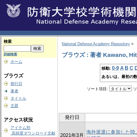
検索
National Defense Academy Repository
>
ブラウズ : 著者 Kawano, Hit
詳細検索
ホーム
0-9
A
B
C
移動:
ブラウズ
あるいは、最初の数
発行日
ソート項目:
ソ
著者
タイトル
主題
発行日
アクセス状況
アイテム別
海外派遣に参加した陸
高頻度ダウンロード文献
2021年3月