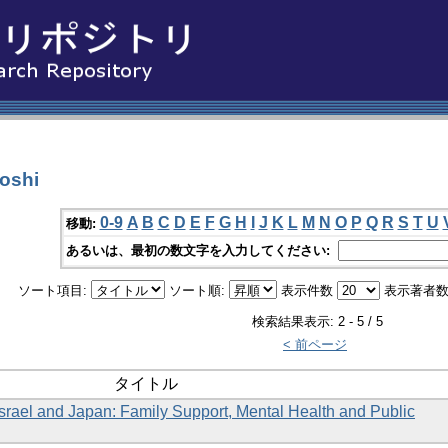
oshi
0-9
A
B
C
D
E
F
G
H
I
J
K
L
M
N
O
P
Q
R
S
T
U
移動:
あるいは、最初の数文字を入力してください:
ソート項目:
ソート順:
表示件数
表示著者数
検索結果表示: 2 - 5 / 5
< 前ページ
タイトル
 Israel and Japan: Family Support, Mental Health and Public