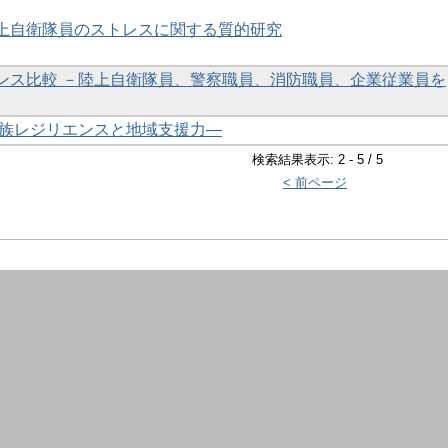
上自衛隊員のストレスに関する質的研究
ンス比較 －陸上自衛隊員、警察職員、消防職員、企業従業員を
家族レジリエンスと地域支援力―
検索結果表示: 2 - 5 / 5
< 前ページ