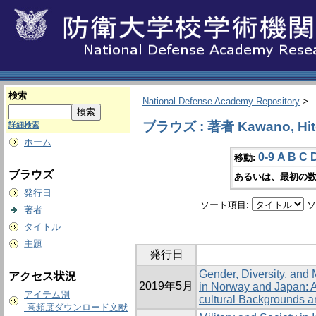
検索
National Defense Academy Repository
>
ブラウズ : 著者 Kawano, Hit
詳細検索
ホーム
0-9
A
B
C
移動:
ブラウズ
あるいは、最初の数
発行日
ソート項目:
ソ
著者
タイトル
主題
発行日
Gender, Diversity, and
アクセス状況
2019年5月
in Norway and Japan: A
アイテム別
cultural Backgrounds a
高頻度ダウンロード文献