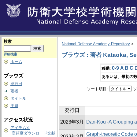
検索
National Defense Academy Repository
>
ブラウズ : 著者 Kataoka, Sei
詳細検索
ホーム
0-9
A
B
C
移動:
ブラウズ
あるいは、最初の数
発行日
ソート項目:
ソ
著者
タイトル
主題
発行日
アクセス状況
2023年3月
Dan-Kou -A Grouping a
アイテム別
高頻度ダウンロード文献
Graph-theoretic Code 
2023年3月