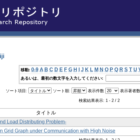
ji
0-9
A
B
C
D
E
F
G
H
I
J
K
L
M
N
O
P
Q
R
S
T
U
移動:
あるいは、最初の数文字を入力してください:
ソート項目:
ソート順:
表示件数
表示著者数
検索結果表示: 1 - 2 / 2
タイトル
nd Load Distributing Problem-
on Grid Graph under Communication with High Noise