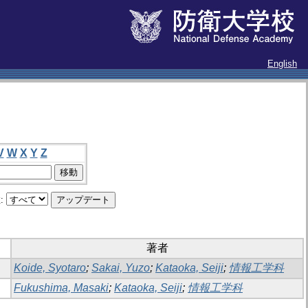
English
V
W
X
Y
Z
:
著者
Koide, Syotaro
;
Sakai, Yuzo
;
Kataoka, Seiji
;
情報工学科
Fukushima, Masaki
;
Kataoka, Seiji
;
情報工学科