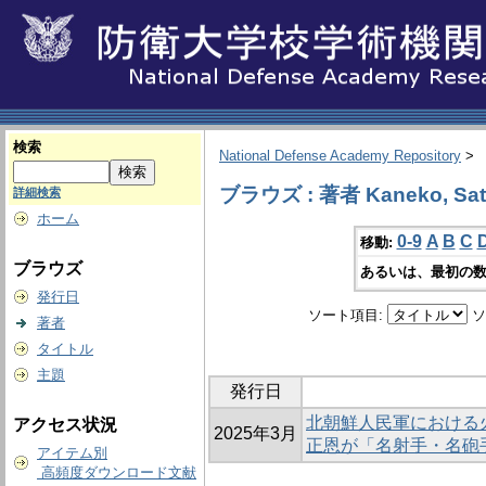
検索
National Defense Academy Repository
>
ブラウズ : 著者 Kaneko, Sat
詳細検索
ホーム
0-9
A
B
C
移動:
ブラウズ
あるいは、最初の数
発行日
ソート項目:
ソ
著者
タイトル
主題
発行日
北朝鮮人民軍における
アクセス状況
2025年3月
正恩が「名射手・名砲
アイテム別
高頻度ダウンロード文献