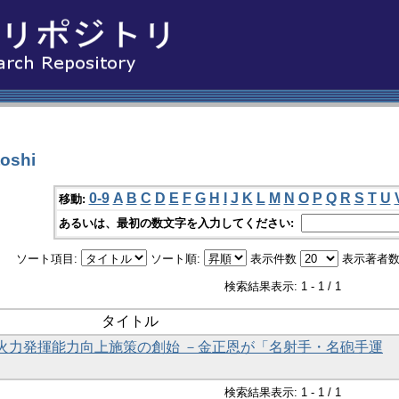
oshi
0-9
A
B
C
D
E
F
G
H
I
J
K
L
M
N
O
P
Q
R
S
T
U
移動:
あるいは、最初の数文字を入力してください:
ソート項目:
ソート順:
表示件数
表示著者数
検索結果表示: 1 - 1 / 1
タイトル
火力発揮能力向上施策の創始 －金正恩が「名射手・名砲手運
検索結果表示: 1 - 1 / 1