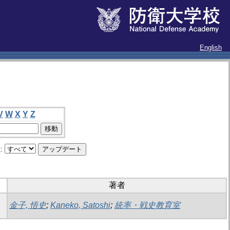
English
V
W
X
Y
Z
:
著者
金子, 悟史
;
Kaneko, Satoshi
;
統率・戦史教育室