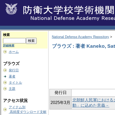
検索
National Defense Academy Repository
>
ブラウズ : 著者 Kaneko, Sat
詳細検索
ホーム
ブラウズ
発行日
著者
タイトル
主題
発行日
北朝鮮人民軍における
アクセス状況
2025年3月
動」に込めた意義－
アイテム別
高頻度ダウンロード文献