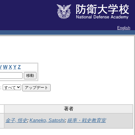
English
V
W
X
Y
Z
:
著者
金子, 悟史
;
Kaneko, Satoshi
;
統率・戦史教育室