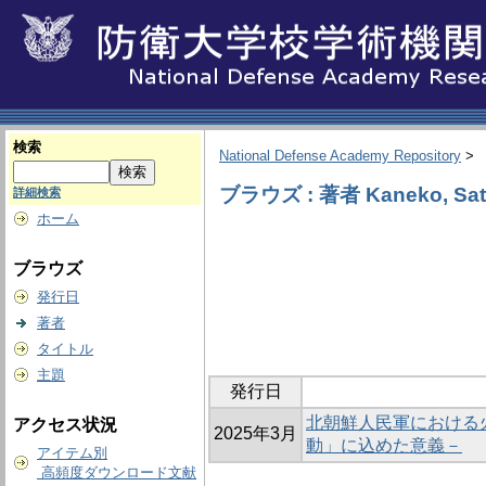
検索
National Defense Academy Repository
>
ブラウズ : 著者 Kaneko, Sat
詳細検索
ホーム
ブラウズ
発行日
著者
タイトル
主題
発行日
北朝鮮人民軍における
アクセス状況
2025年3月
動」に込めた意義－
アイテム別
高頻度ダウンロード文献