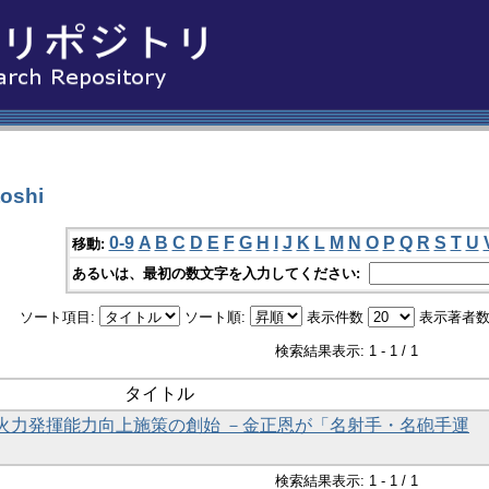
oshi
0-9
A
B
C
D
E
F
G
H
I
J
K
L
M
N
O
P
Q
R
S
T
U
移動:
あるいは、最初の数文字を入力してください:
ソート項目:
ソート順:
表示件数
表示著者数
検索結果表示: 1 - 1 / 1
タイトル
火力発揮能力向上施策の創始 －金正恩が「名射手・名砲手運
検索結果表示: 1 - 1 / 1