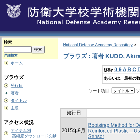
検索
National Defense Academy Repository
>
ブラウズ : 著者 KUDO, Akir
詳細検索
ホーム
0-9
A
B
C
移動:
ブラウズ
あるいは、最初の数
発行日
ソート項目:
ソ
著者
タイトル
主題
発行日
アクセス状況
Bootstrap Method for D
2015年9月
アイテム別
Reinforced Plastic Us
高頻度ダウンロード文献
Sensor