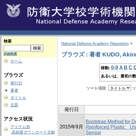
検索
National Defense Academy Repository
>
ブラウズ : 著者 KUDO, Akir
詳細検索
ホーム
0-9
A
B
C
移動:
ブラウズ
あるいは、最初の数
発行日
ソート項目:
ソ
著者
タイトル
主題
発行日
アクセス状況
Bootstrap Method for D
2015年9月
アイテム別
Reinforced Plastic Us
高頻度ダウンロード文献
Sensor