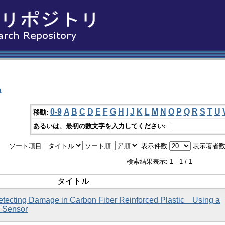
a
0-9
A
B
C
D
E
F
G
H
I
J
K
L
M
N
O
P
Q
R
S
T
U
移動:
あるいは、最初の数文字を入力してください:
ソート項目:
ソート順:
表示件数
表示著者数
検索結果表示: 1 - 1 / 1
タイトル
Detecting Damage in Carbon Fiber Reinforced Plastic Using a
 Sensor