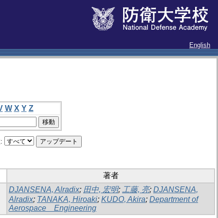
English
V
W
X
Y
Z
:
著者
DJANSENA, Alradix
;
田中, 宏明
;
工藤, 亮
;
DJANSENA,
Alradix
;
TANAKA, Hiroaki
;
KUDO, Akira
;
Department of
Aerospace Engineering