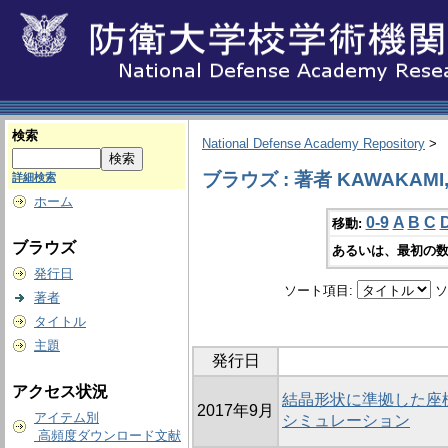
検索
National Defense Academy Repository
>
ブラウズ : 著者 KAWAKAMI, 
詳細検索
ホーム
0-9
A
B
C
移動:
ブラウズ
あるいは、最初の数
発行日
ソート項目:
ソ
著者
タイトル
主題
発行日
アクセス状況
結晶形状に準拠した座
2017年9月
アイテム別
シミュレーション
高頻度ダウンロード文献