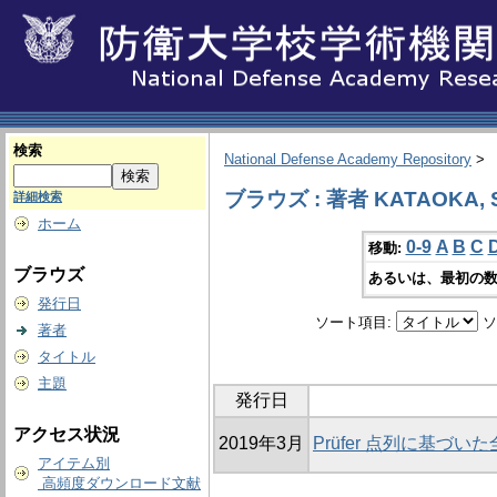
検索
National Defense Academy Repository
>
ブラウズ : 著者 KATAOKA, Se
詳細検索
ホーム
0-9
A
B
C
移動:
ブラウズ
あるいは、最初の数
発行日
ソート項目:
ソ
著者
タイトル
主題
発行日
アクセス状況
2019年3月
Prüfer 点列に基づ
アイテム別
高頻度ダウンロード文献