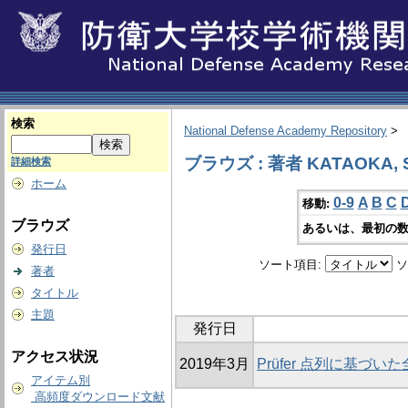
検索
National Defense Academy Repository
>
ブラウズ : 著者 KATAOKA, Se
詳細検索
ホーム
0-9
A
B
C
移動:
ブラウズ
あるいは、最初の数
発行日
ソート項目:
ソ
著者
タイトル
主題
発行日
アクセス状況
2019年3月
Prüfer 点列に基づ
アイテム別
高頻度ダウンロード文献