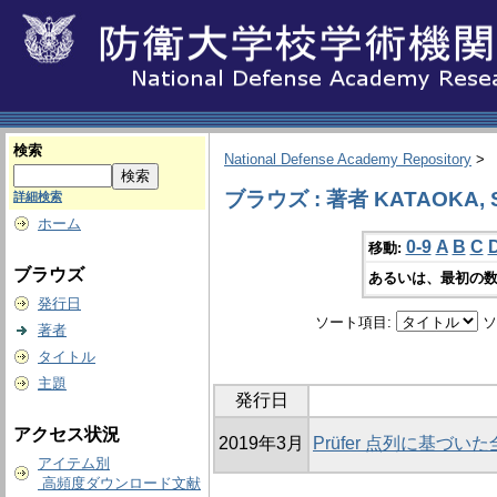
検索
National Defense Academy Repository
>
ブラウズ : 著者 KATAOKA, Se
詳細検索
ホーム
0-9
A
B
C
移動:
ブラウズ
あるいは、最初の数
発行日
ソート項目:
ソ
著者
タイトル
主題
発行日
アクセス状況
2019年3月
Prüfer 点列に基づ
アイテム別
高頻度ダウンロード文献