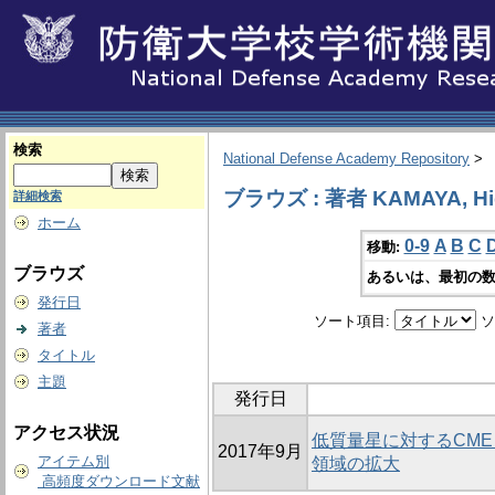
検索
National Defense Academy Repository
>
ブラウズ : 著者 KAMAYA, Hi
詳細検索
ホーム
0-9
A
B
C
移動:
ブラウズ
あるいは、最初の数
発行日
ソート項目:
ソ
著者
タイトル
主題
発行日
アクセス状況
低質量星に対するCME
2017年9月
アイテム別
領域の拡大
高頻度ダウンロード文献